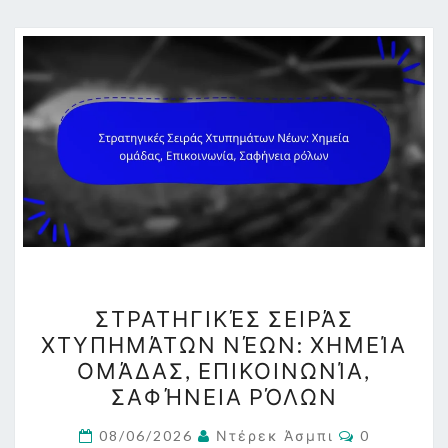
ΣΤΡΑΤΗΓΙΚΈΣ
ΣΤΡΑΤΗΓΙΚΈΣ ΣΕΙΡΆΣ
ΣΕΙΡΆΣ
ΧΤΥΠΗΜΆΤΩΝ ΝΈΩΝ: ΧΗΜΕΊΑ
ΧΤΥΠΗΜΆΤΩΝ
ΟΜΆΔΑΣ, ΕΠΙΚΟΙΝΩΝΊΑ,
ΝΈΩΝ:
ΣΑΦΉΝΕΙΑ ΡΌΛΩΝ
ΧΗΜΕΊΑ
Comments
ΟΜΆΔΑΣ,
08/06/2026
Ντέρεκ Άσμπι
0