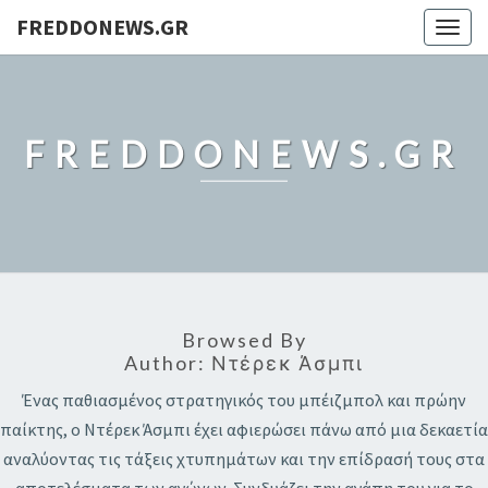
FREDDONEWS.GR
Togg
navig
FREDDONEWS.GR
Browsed By
Author:
Ντέρεκ Άσμπι
Ένας παθιασμένος στρατηγικός του μπέιζμπολ και πρώην
παίκτης, ο Ντέρεκ Άσμπι έχει αφιερώσει πάνω από μια δεκαετία
αναλύοντας τις τάξεις χτυπημάτων και την επίδρασή τους στα