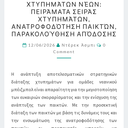
ΧΤΥΠΗΜΆΤΩΝ ΝΈΩΝ:
ΧΤΥΠΗΜΆΤΩΝ
ΠΕΙΡΆΜΑΤΑ ΣΕΙΡΆΣ
ΝΈΩΝ:
ΧΤΥΠΗΜΆΤΩΝ,
ΠΕΙΡΆΜΑΤΑ
ΑΝΑΤΡΟΦΟΔΌΤΗΣΗ ΠΑΙΚΤΏΝ,
ΣΕΙΡΆΣ
ΠΑΡΑΚΟΛΟΎΘΗΣΗ ΑΠΌΔΟΣΗΣ
ΧΤΥΠΗΜΆΤΩΝ,
Comments
ΑΝΑΤΡΟΦΟΔΌΤΗΣΗ
12/06/2026
Ντέρεκ Άσμπι
0
Comment
ΠΑΙΚΤΏΝ,
ΠΑΡΑΚΟΛΟΎΘΗΣΗ
ΑΠΌΔΟΣΗΣ
Η ανάπτυξη αποτελεσματικών στρατηγικών
διάταξης χτυπημάτων για ομάδες νεανικού
μπέιζμπολ είναι απαραίτητη για την μεγιστοποίηση
των ευκαιριών σκοραρίσματος και την ενίσχυση της
ανάπτυξης των παικτών. Με την προσεκτική
διάταξη των παικτών με βάση τις δυνάμεις τους και
την ενσωμάτωση της ανατροφοδότησης των
παικτών, οι προπονητές μπορούν να