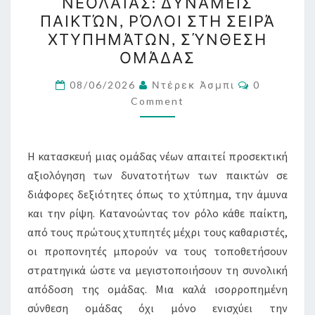
ΝΕΟΛΑΊΑΣ: ΔΥΝΆΜΕΙΣ
ΝΕΟΛΑΊΑΣ:
ΠΑΙΚΤΏΝ, ΡΌΛΟΙ ΣΤΗ ΣΕΙΡΆ
ΔΥΝΆΜΕΙΣ
ΧΤΥΠΗΜΆΤΩΝ, ΣΎΝΘΕΣΗ
ΠΑΙΚΤΏΝ,
ΟΜΆΔΑΣ
ΡΌΛΟΙ
Comments
ΣΤΗ
08/06/2026
Ντέρεκ Άσμπι
0
Comment
ΣΕΙΡΆ
ΧΤΥΠΗΜΆΤΩΝ,
ΣΎΝΘΕΣΗ
Η κατασκευή μιας ομάδας νέων απαιτεί προσεκτική
ΟΜΆΔΑΣ
αξιολόγηση των δυνατοτήτων των παικτών σε
διάφορες δεξιότητες όπως το χτύπημα, την άμυνα
και την ρίψη. Κατανοώντας τον ρόλο κάθε παίκτη,
από τους πρώτους χτυπητές μέχρι τους καθαριστές,
οι προπονητές μπορούν να τους τοποθετήσουν
στρατηγικά ώστε να μεγιστοποιήσουν τη συνολική
απόδοση της ομάδας. Μια καλά ισορροπημένη
σύνθεση ομάδας όχι μόνο ενισχύει την