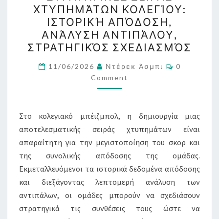
ΧΤΥΠΗΜΆΤΩΝ ΚΟΛΕΓΊΟΥ:
ΧΤΥΠΗΜΆΤΩΝ
ΙΣΤΟΡΙΚΉ ΑΠΌΔΟΣΗ,
ΚΟΛΕΓΊΟΥ:
ΑΝΆΛΥΣΗ ΑΝΤΙΠΆΛΟΥ,
ΙΣΤΟΡΙΚΉ
ΣΤΡΑΤΗΓΙΚΌΣ ΣΧΕΔΙΑΣΜΌΣ
ΑΠΌΔΟΣΗ,
Comments
ΑΝΆΛΥΣΗ
11/06/2026
Ντέρεκ Άσμπι
0
Comment
ΑΝΤΙΠΆΛΟΥ,
ΣΤΡΑΤΗΓΙΚΌΣ
ΣΧΕΔΙΑΣΜΌΣ
Στο κολεγιακό μπέιζμπολ, η δημιουργία μιας
αποτελεσματικής σειράς χτυπημάτων είναι
απαραίτητη για την μεγιστοποίηση του σκορ και
της συνολικής απόδοσης της ομάδας.
Εκμεταλλευόμενοι τα ιστορικά δεδομένα απόδοσης
και διεξάγοντας λεπτομερή ανάλυση των
αντιπάλων, οι ομάδες μπορούν να σχεδιάσουν
στρατηγικά τις συνθέσεις τους ώστε να