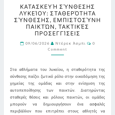
ΚΑΤΑΣΚΕΥΉ
ΚΑΤΑΣΚΕΥΉ ΣΎΝΘΕΣΗΣ
ΣΎΝΘΕΣΗΣ
ΛΥΚΕΊΟΥ: ΣΤΑΘΕΡΌΤΗΤΑ
ΛΥΚΕΊΟΥ:
ΣΎΝΘΕΣΗΣ, ΕΜΠΙΣΤΟΣΎΝΗ
ΣΤΑΘΕΡΌΤΗΤΑ
ΠΑΙΚΤΏΝ, ΤΑΚΤΙΚΈΣ
ΣΎΝΘΕΣΗΣ,
ΠΡΟΣΕΓΓΊΣΕΙΣ
ΕΜΠΙΣΤΟΣΎΝΗ
Comments
ΠΑΙΚΤΏΝ,
09/06/2026
Ντέρεκ Άσμπι
0
Comment
ΤΑΚΤΙΚΈΣ
ΠΡΟΣΕΓΓΊΣΕΙΣ
Στα αθλήματα του λυκείου, η σταθερότητα της
σύνθεσης παίζει ζωτικό ρόλο στην οικοδόμηση της
χημείας της ομάδας και στην ενίσχυση της
αυτοπεποίθησης των παικτών. Διατηρώντας
σταθερές θέσεις και ρόλους παικτών, οι ομάδες
μπορούν να δημιουργήσουν ένα ασφαλές
περιβάλλον που επιτρέπει στους αθλητές να