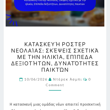
ΚΑΤΑΣΚΕΥΉ
ΚΑΤΑΣΚΕΥΉ ΡΟΣΤΕΡ
ΡΟΣΤΕΡ
ΝΕΟΛΑΊΑΣ: ΣΚΈΨΕΙΣ ΣΧΕΤΙΚΆ
ΝΕΟΛΑΊΑΣ:
ΜΕ ΤΗΝ ΗΛΙΚΊΑ, ΕΠΊΠΕΔΑ
ΣΚΈΨΕΙΣ
ΔΕΞΙΟΤΉΤΩΝ, ΔΥΝΑΤΌΤΗΤΕΣ
ΣΧΕΤΙΚΆ
ΠΑΙΚΤΏΝ
ΜΕ
Comments
ΤΗΝ
10/06/2026
Ντέρεκ Άσμπι
0
Comment
ΗΛΙΚΊΑ,
ΕΠΊΠΕΔΑ
ΔΕΞΙΟΤΉΤΩΝ,
Η κατασκευή μιας ομάδας νέων απαιτεί προσεκτική
ΔΥΝΑΤΌΤΗΤΕΣ