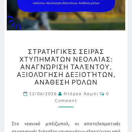
ΣΤΡΑΤΗΓΙΚΈΣ
ΣΤΡΑΤΗΓΙΚΈΣ ΣΕΙΡΆΣ
ΣΕΙΡΆΣ
ΧΤΥΠΗΜΆΤΩΝ ΝΕΟΛΑΊΑΣ:
ΧΤΥΠΗΜΆΤΩΝ
ΑΝΑΓΝΏΡΙΣΗ ΤΑΛΈΝΤΟΥ,
ΝΕΟΛΑΊΑΣ:
ΑΞΙΟΛΌΓΗΣΗ ΔΕΞΙΟΤΉΤΩΝ,
ΑΝΑΓΝΏΡΙΣΗ
ΑΝΆΘΕΣΗ ΡΌΛΩΝ
ΤΑΛΈΝΤΟΥ,
Comments
ΑΞΙΟΛΌΓΗΣΗ
12/06/2026
Ντέρεκ Άσμπι
0
Comment
ΔΕΞΙΟΤΉΤΩΝ,
ΑΝΆΘΕΣΗ
ΡΌΛΩΝ
Στο νεανικό μπέιζμπολ, οι αποτελεσματικές
στρατηγικές διάταξης χτυπημάτων εξαρτώνται από