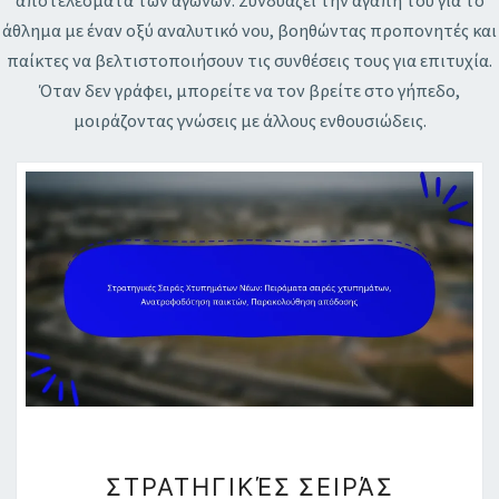
αποτελέσματα των αγώνων. Συνδυάζει την αγάπη του για το
άθλημα με έναν οξύ αναλυτικό νου, βοηθώντας προπονητές και
παίκτες να βελτιστοποιήσουν τις συνθέσεις τους για επιτυχία.
Όταν δεν γράφει, μπορείτε να τον βρείτε στο γήπεδο,
μοιράζοντας γνώσεις με άλλους ενθουσιώδεις.
ΣΤΡΑΤΗΓΙΚΈΣ
ΣΤΡΑΤΗΓΙΚΈΣ ΣΕΙΡΆΣ
ΣΕΙΡΆΣ