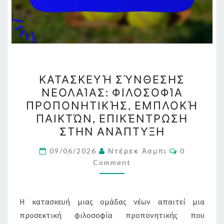
ΚΑΤΑΣΚΕΥΉ
ΚΑΤΑΣΚΕΥΉ ΣΎΝΘΕΣΗΣ
ΣΎΝΘΕΣΗΣ
ΝΕΟΛΑΊΑΣ: ΦΙΛΟΣΟΦΊΑ
ΝΕΟΛΑΊΑΣ:
ΠΡΟΠΟΝΗΤΙΚΉΣ, ΕΜΠΛΟΚΉ
ΦΙΛΟΣΟΦΊΑ
ΠΑΙΚΤΏΝ, ΕΠΙΚΈΝΤΡΩΣΗ
ΠΡΟΠΟΝΗΤΙΚΉΣ,
ΣΤΗΝ ΑΝΆΠΤΥΞΗ
ΕΜΠΛΟΚΉ
Comments
ΠΑΙΚΤΏΝ,
09/06/2026
Ντέρεκ Άσμπι
0
Comment
ΕΠΙΚΈΝΤΡΩΣΗ
ΣΤΗΝ
ΑΝΆΠΤΥΞΗ
Η κατασκευή μιας ομάδας νέων απαιτεί μια
προσεκτική φιλοσοφία προπονητικής που